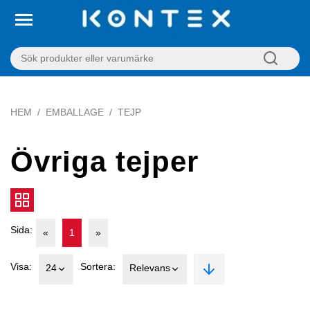
HEM
EMBALLAGE
TEJP
Övriga tejper
Sida:
«
1
»
Visa:
Sortera:
24
Relevans