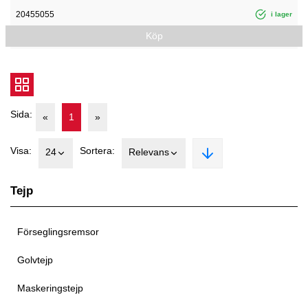
20455055
i lager
Köp
Sida:
«
1
»
Visa:
Sortera:
24
Relevans
Tejp
Förseglingsremsor
Golvtejp
Maskeringstejp